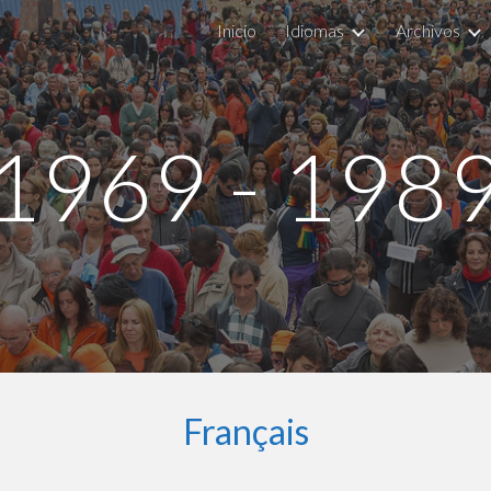
Inicio
Idiomas
Archivos
ip to main content
Skip to navigat
1969 - 198
Français