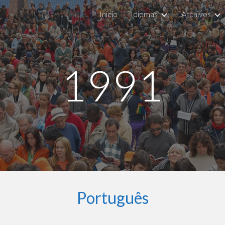
Inicio
Idiomas
Archivos
ip to main content
Skip to navigat
1991
Português